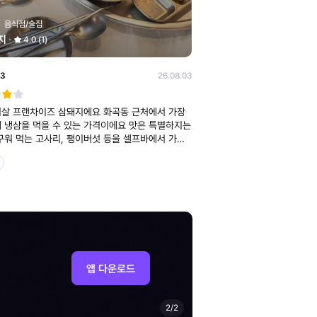
음식점/술집
지
4.0 (1)
3
26.08.03
살 프랜차이즈 삼돼지에요 화곡동 근처에서 가장
 냉삼을 먹을 수 있는 가격이에요 맛은 특별하지는
구워 먹는 고사리, 팽이버섯 등을 셀프바에서 가져
 먹을 수 있어서 좋아요 가게가 가운데 자리가 애매
님이 꽉 차면 좁을 거 같아요
앱 다운로드
2
/
2