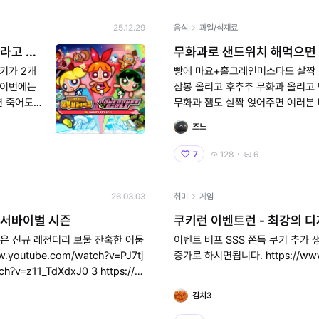
25.12.29
음식
과일/식재료
라고 하
무화과로 샌드위치 해먹으면 
사람 없길
키가 2개
빵에 마요+홀그레인머스타드 살짝 
 이번에는
잠봉 올리고 후추추 무화과 올리고 
면 죽어도
무화과 잼도 살짝 얹어주면 여러분 나 됐어요!! 브런치 카
죠…...?
페 사장 됐어요!!! 할 수 잇슨
즈느
7
128
6
26.03.03
취미
게임
 서바이벌 시즌
쿠키런 이벤트런 - 최강의 디
공략은 신규 레전더리 보물 잔혹한 어둠
이벤트 버프 SSS 쫀득 쿠키 추가 
증가로 하시면됩니다. 
김치3