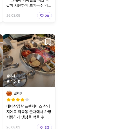
ㅜ 그래서 회사점심 시간 다
같이 시원하게 초계국수 먹자
고 하셔서 다원국수라는 곳을
26.08.05
29
방문했습니다 닷지식으로 매
장이 꾸
삼돼지
4.0 (1)
김치3
대패삼겹살 프랜차이즈 삼돼
지에요 화곡동 근처에서 가장
저렴하게 냉삼을 먹을 수 있
는 가격이에요 맛은 특별하지
26.08.03
33
는 않지만 구워 먹는 고사리,