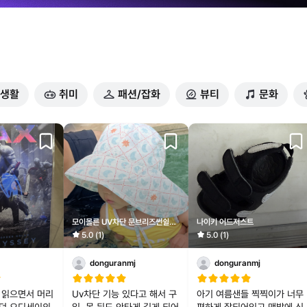
생활
취미
패션/잡화
뷰티
문화
모이몰른 UV차단 문브리즈썬쉴드
나이키 어드저스트
버킷햇
5.0 (1)
5.0 (1)
donguranmj
donguranmj
 읽으면서 머리
Uv차단 기능 있다고 해서 구
아기 여름샌들 찍찍이가 너무