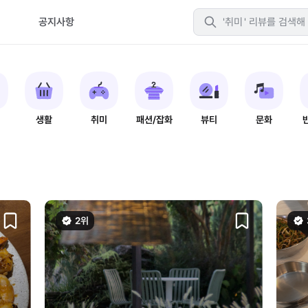
취미
티
공지사항
패션
생활
취미
패션/잡화
뷰티
문화
2위