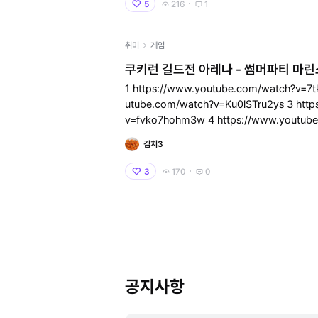
5
216
1
취미
게임
쿠키런 길드전 아레나 - 썸머파티 마린
1 https://www.youtube.com/watch?v=7tkBUR4AGrA 2
utube.com/watch?v=Ku0lSTru2ys 3 https://www.youtube.com/watch?
v=fvko7hohm3w 4 https://www.youtube.com/watch?v=cg5Cc9ZQ2N
Q 5 https://ww
김치3
3
170
0
공지사항