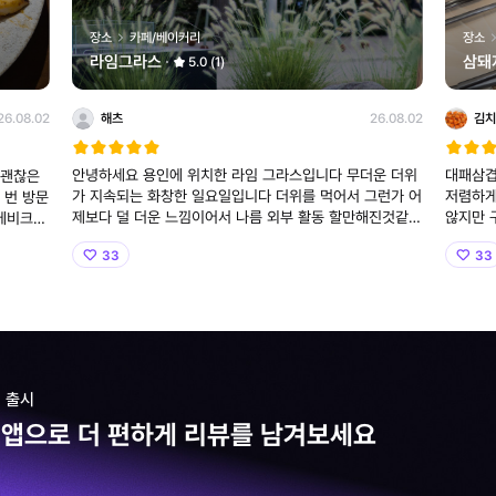
장소
카페/베이커리
장소
라임그라스
삼돼
5.0 (1)
해츠
26.08.02
김치
26.08.02
안녕하세요 용인에 위치한 라임 그라스입니다 무더운 더위
대패삼겹
가 지속되는 화창한 일요일입니다 더위를 먹어서 그런가 어
저렴하게
 번 방문
제보다 덜 더운 느낌이어서 나름 외부 활동 할만해진것같은
않지만 
느낌도 드는것같습니다 이제는 새로운 카페를 찾기보단 다
와 계속
,000원
33
33
녀왔던 카페들을 다시 한번 가보는것도 괜찮은것같아서 오
해서 손
늘은 수년전에 다녀왔던
 출시
 앱으로 더 편하게 리뷰를 남겨보세요