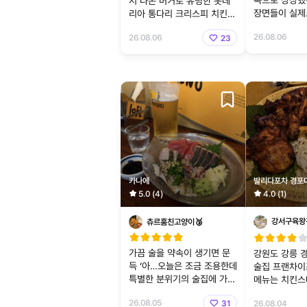
속으로 상상했
서 나온 버거로 유명한 롯데
장면들이 실제
리아 통다리 크리스피 치킨버
지는 듯한 느낌
거! 맨날 언제 한 번 먹어봐야
26.08.06
26.08.06
23
이 재밌었다.
지 했는데 사실 필자는 버거
패티
카나에
발리다포차 경포
5.0 (4)
4.0 (1)
강서구육왕
츄르훔친고양이🥉
가끔 술을 약속이 생기면 문
강원도 강릉 
득 ‘아…오늘은 조금 조용한데
술집 프랜차이
특별한 분위기의 술집에 가고
메뉴는 치킨
싶다.😞’는 생각이 들더라고
(33,000원)
26.08.05
31
26.08.04
요. 특별하다고 적긴 했는데
원 음료는 3,5