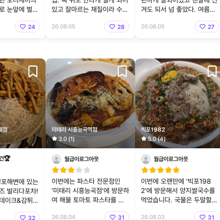
던 오디세이의
입. 목 뒤도 안타게 길게 되어
편하게 잘되어있고 맨발에 신
로 눈앞에 벌어
있고 잘마르는 재질이라 수영
겨도 되서 넘 좋았다. 여름내
 지루할 틈 없
장 갈때 딱!
내 신김
26.08.05
26.08.05
24
28
27
대점
미태리 시흥능곡역점
빅포1982
3.0 (1)
5.0 (4)
건🏆
월급이로그아웃
월급이로그아웃
이번에는 파스타 전문점인
​이번에 오랜만에 '빅포198
경포해변에 있는
'미태리 시흥능곡점'에 방문하
2'에 방문해서 양지쌀국수를
즈 발리다포차!
여 해물 토마토 파스타를 주
먹었습니다. 국물은 두말할
스테이크&감튀
문해 보았습니다. 매장 분위
것 없이 시원하고 깊은 육수
 소주는 5,000
26.08.04
26.08.03
31
31
32
기만큼이나 깔끔하게 차려진
맛이 일품이었고, 면발도 딱
00원!