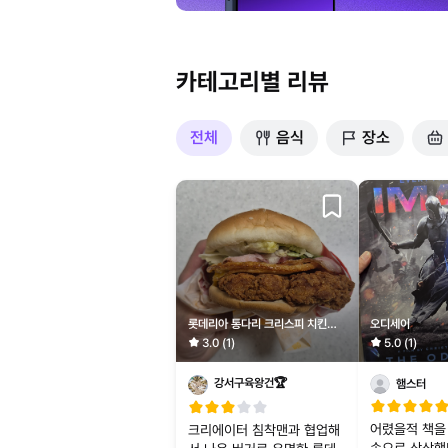
카테고리별 리뷰
전체
음식
장소
롯데리아 통다리 크리스피 치킨버
오디세이
거 세트(그릭랜치)
3.0 (1)
5.0 (1)
강서구육왕건🏆
햄스터
어렸을적 책을
크리에이터 침착맨과 협업해