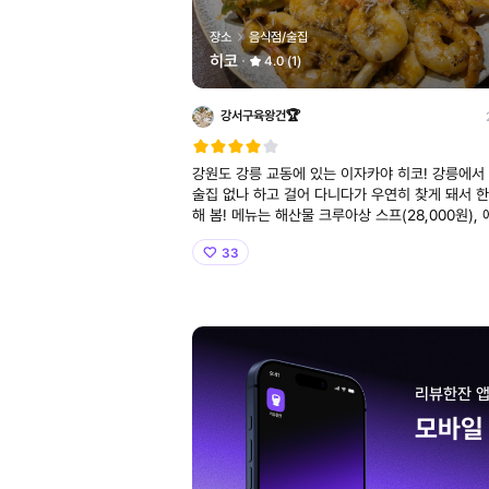
장소
음식점/술집
히코
4.0 (1)
강서구육왕건🏆
강원도 강릉 교동에 있는 이자카야 히코! 강릉에서 괜찮은
술집 없나 하고 걸어 다니다가 우연히 찾게 돼서 한
해 봄! 메뉴는 해산물 크루아상 스프(28,000원), 에비크림
고로케 2P(10,000원)로 주문했고 소주, 맥주는 5
33
음료는 2,000원! 일단 안주는 퀄리티가 미쳤음 비
리뷰한잔 앱
자세히 보기
모바일