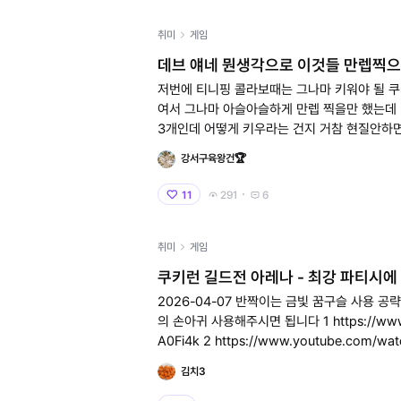
취미
게임
데브 얘네 뭔생각으로 이것들 만렙찍으
는거임?ㅇㅅㅇ
저번에 티니핑 콜라보때는 그나마 키워야 될 쿠
여서 그나마 아슬아슬하게 만렙 찍을만 했는데
3개인데 어떻게 키우라는 건지 거참 현질안하
만렙 안되는데 어케 만렙 찍으라고 만들어 놓은거
강서구육왕건🏆
ㅇㅅㅇ
11
291
6
취미
게임
쿠키런 길드전 아레나 - 최강 파티시에
2026-04-07 반짝이는 금빛 꿈구슬 사용 
의 손아귀 사용해주시면 됩니다 1 https://www.youtube.com/watch?v=PJ7tj
A0Fi4k 2 https://www.youtube.com/watch?v=z11_TdXdxJ0 3 https://w
ww.youtube.com/watch?v=e4OEcp8
김치3