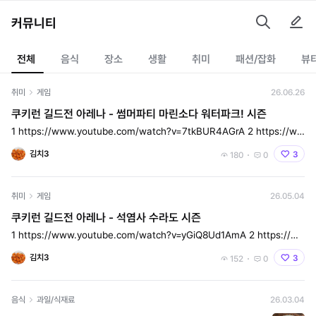
커뮤니티
전체
음식
장소
생활
취미
패션/잡화
뷰
취미
게임
26.06.26
쿠키런 길드전 아레나 - 썸머파티 마린소다 워터파크! 시즌
1 https://www.youtube.com/watch?v=7tkBUR4AGrA 2 https://ww
w.youtube.com/watch?v=Ku0lS
김치3
3
180
0
취미
게임
26.05.04
쿠키런 길드전 아레나 - 석염사 수라도 시즌
1 https://www.youtube.com/watch?v=yGiQ8Ud1AmA 2 https://w
ww.youtube.com/watch?v=WVypa
김치3
3
152
0
음식
과일/식재료
26.03.04