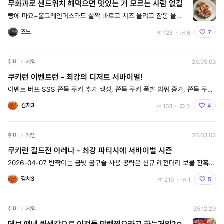
무화과로 샌드위치 해먹으면 맛있는 거 모르는 사람 없길
빵에 마요+홀그레인머스타드 살짝 바르고 치즈 올리고 잠봉 올리
고 후추추 무화과 올리고 단 맛 극대화를 위해 무화과 잼도 살짝
얹어주면 여러분 나 됐
즈느
7
128
6
취미
게임
26.03.03
쿠키런 이벤트런 - 최강의 디저트 서바이벌!
이벤트 버프 SSS 쫀득 쿠키 추가 생성, 쫀득 쿠키 폭발 범위 증가, 쫀득 쿠키
점수 증가로 하시면됩니다. https://www.youtube.com/w
김치3
4
103
0
취미
게임
26.03.03
쿠키런 길드전 아레나 - 최강 파티시에 서바이벌 시즌
2026-04-07 반짝이는 금빛 꿈구슬 사용 공략은 신규 레전더리 보물 잔혹한
어둠의 손아귀 사용해주시면 됩니다 1 https://www.youtube
김치3
5
219
1
취미
게임
25.12.29